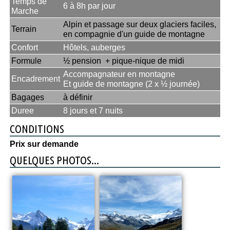
Temps de
6 à 8h par jour
Marche
Alpin et passage sur deux glaciers faciles,
Terrain
en compagnie d'un guide de montagne
Confort
Hôtels, auberges
Formule
½ pension + pique-nique de midi
Accompagnateur en montagne
Encadrement
Et guide de montagne (2 x ½ journée)
Bagages
à définir
Duree
8 jours et 7 nuits
CONDITIONS
Prix sur demande
QUELQUES PHOTOS...