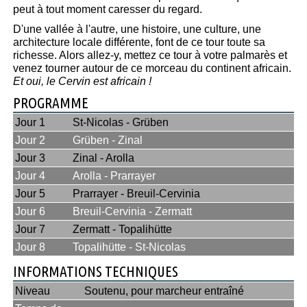
peut à tout moment caresser du regard.
D'une vallée à l'autre, une histoire, une culture, une
architecture locale différente, font de ce tour toute sa
richesse. Alors allez-y, mettez ce tour à votre palmarès et
venez tourner autour de ce morceau du continent africain.
Et oui, le Cervin est africain !
PROGRAMME
Jour 1
St-Nicolas - Grüben
Jour 2
Grüben - Zinal
Jour 3
Zinal - Arolla
Jour 4
Arolla - Prarrayer
Jour 5
Prarrayer - Breuil-Cervinia
Jour 6
Breuil-Cervinia - Zermatt
Jour 7
Zermatt - Topalihütte
Jour 8
Topalihütte - St-Nicolas
INFORMATIONS TECHNIQUES
Niveau
Soutenu, pour marcheur entraîné